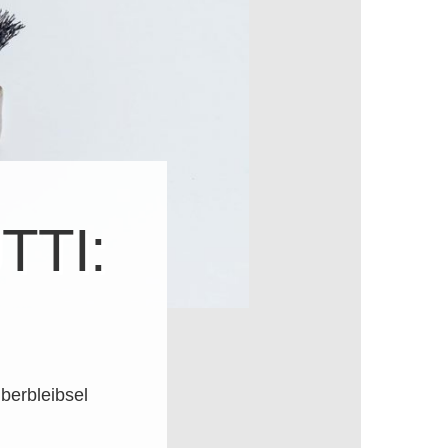
TTI:
überbleibsel