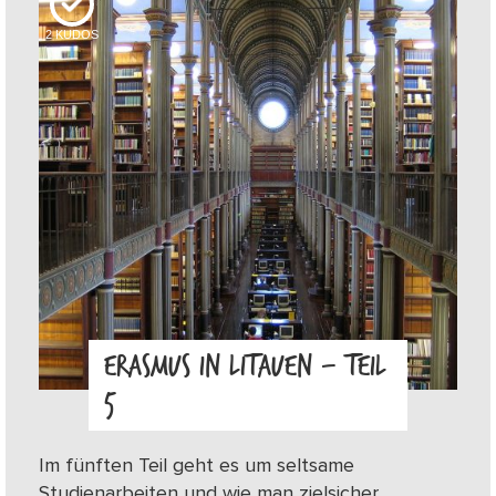
2
KUDOS
ERASMUS IN LITAUEN – TEIL
5
Im fünften Teil geht es um seltsame
Studienarbeiten und wie man zielsicher