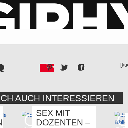
[ku
Save
ICH AUCH INTERESSIEREN
SEX MIT
N
DOZENTEN –
23
KUDOS
18
KUD