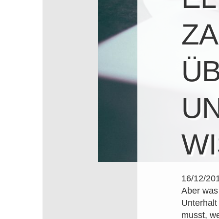
ZA
ÜB
U
WI
16/12/20
Aber was 
Unterhalt
musst, w