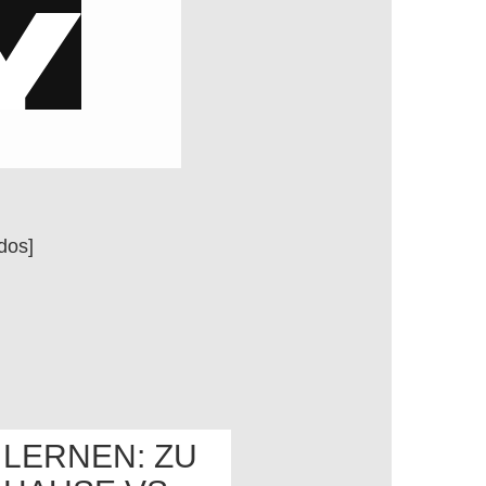
dos]
LERNEN: ZU
OS