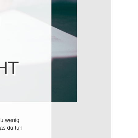
U
HT
zu wenig
was du tun