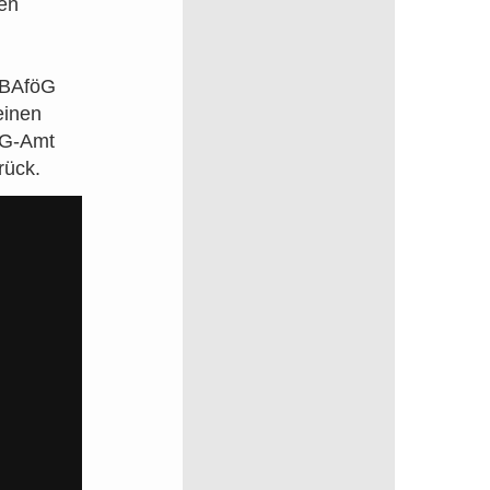
en
n BAföG
einen
öG-Amt
rück.