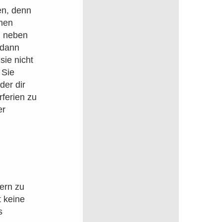
en, denn
nen
ig neben
 dann
sie nicht
 Sie
der dir
ferien zu
er
tern zu
t keine
s