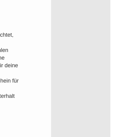
chtet,
hlen
he
ir deine
hein für
erhalt