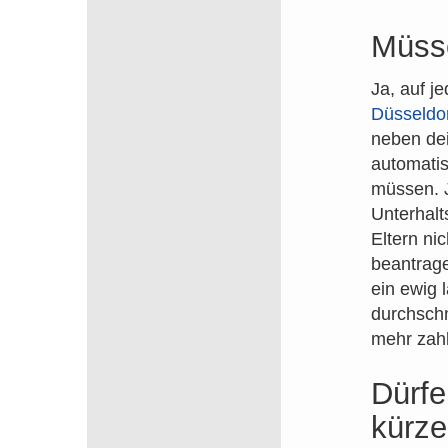
Müsse
Ja, auf j
Düsseldor
neben dei
automatis
müssen. 
Unterhalt
Eltern ni
beantrage
ein ewig 
durchschn
mehr zah
Dürfe
kürz