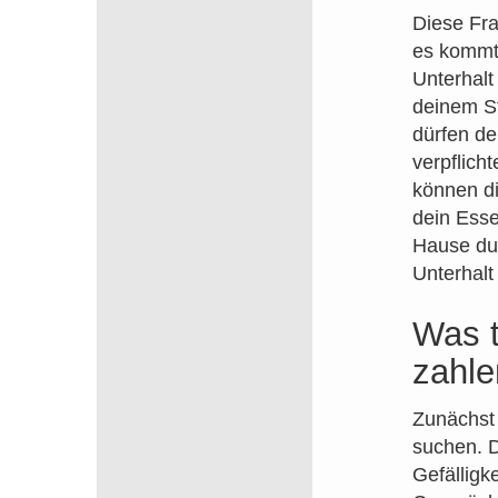
Diese Fra
es kommt
Unterhalt
deinem S
dürfen de
verpflich
können di
dein Esse
Hause dur
Unterhalt
Was t
zahle
Zunächst 
suchen. D
Gefälligke