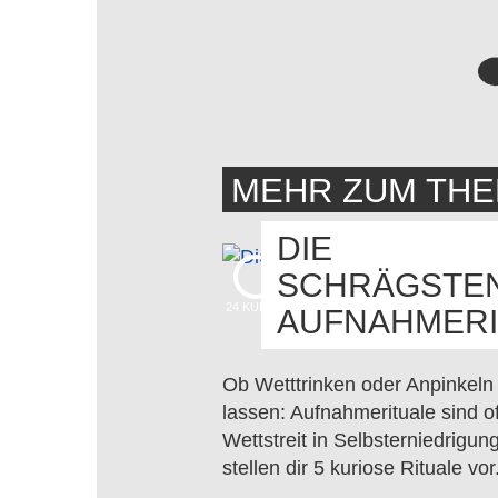
MEHR ZUM TH
DIE
SCHRÄGSTE
24
KUDOS
AUFNAHMERI
Ob Wetttrinken oder Anpinkeln
lassen: Aufnahmerituale sind of
Wettstreit in Selbsterniedrigung
stellen dir 5 kuriose Rituale vor