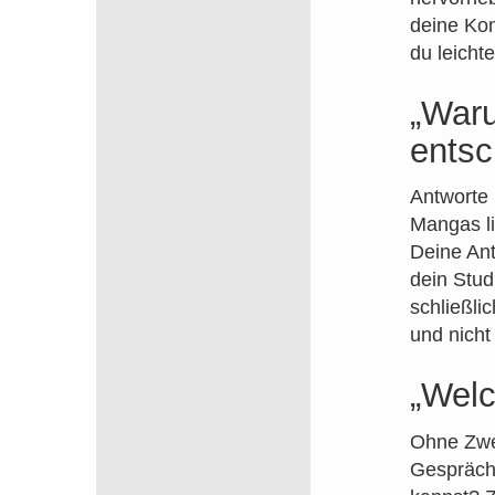
deine Kom
du leicht
„Waru
entsc
Antworte 
Mangas li
Deine Ant
dein Stud
schließlic
und nicht
„Wel
Ohne Zwei
Gesprächs