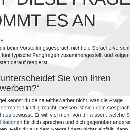
MMT ES AN
15
dir beim Vorstellungsgespräch nicht die Sprache verschl
 fünf typische Fangfragen zusammengestellt und zeigen 
ten darauf reagierst.
unterscheidet Sie von Ihren
werbern?“
gel kennst du deine Mitbewerber nicht, was die Frage
ermaßen knifflig macht. Dessen ist sich dein Gespräch
haus bewusst. Er will viel mehr von dir wissen, welche
S
fikationen
für dich sprechen und dich gegenüber andere
en. Falls dir aus dem Stegreif dazu nichts einfällt, dan