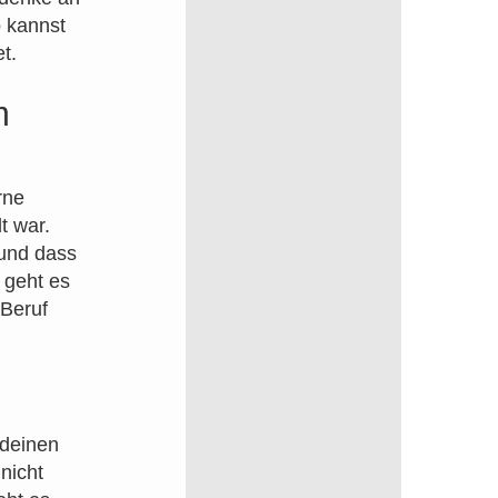
o kannst
t.
m
rne
t war.
 und dass
 geht es
 Beruf
 deinen
nicht