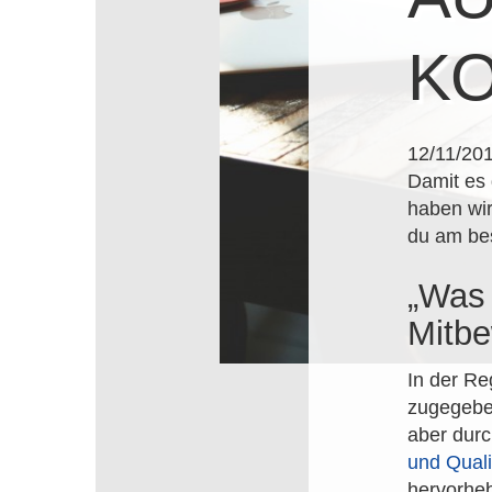
KO
12/11/20
Damit es 
haben wir
du am bes
„Was 
Mitbe
In der Re
zugegeben
aber durc
und Quali
hervorheb