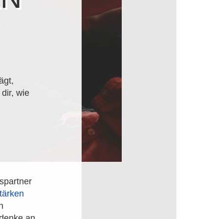
ägt,
dir, wie
spartner
tärken
n
n denke an