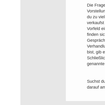
Die Frage
Vorstellu
du zu vie
verkaufst
Vorfeld e
finden si
Gespräch 
Verhandlu
bist, gib 
Schließli
genannte
Suchst du
darauf am