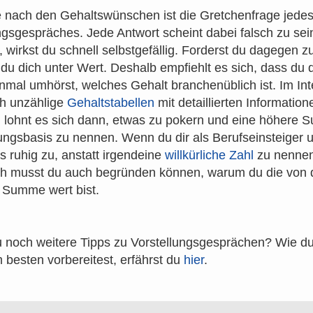
 nach den Gehaltswünschen ist die Gretchenfrage jede
ngsgespräches. Jede Antwort scheint dabei falsch zu sein
l, wirkst du schnell selbstgefällig. Forderst du dagegen z
 du dich unter Wert. Deshalb empfiehlt es sich, dass du 
inmal umhörst, welches Gehalt branchenüblich ist. Im Int
ch unzählige
Gehaltstabellen
mit detaillierten Information
lohnt es sich dann, etwas zu pokern und eine höhere 
ngsbasis zu nennen. Wenn du dir als Berufseinsteiger 
es ruhig zu, anstatt irgendeine
willkürliche Zahl
zu nennen
ch musst du auch begründen können, warum du die von d
 Summe wert bist.
 noch weitere Tipps zu Vorstellungsgesprächen? Wie du
 besten vorbereitest, erfährst du
hier
.