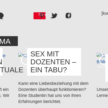
[ku
Save
EMA
SEX MIT
N
DOZENTEN –
23
KUDOS
18
KUD
TUALE
EIN TABU?
Kann eine Liebesbeziehung mit dem
t ein
Dozenten überhaupt funktionieren?
Unser
. Wir
Eine Studentin hat uns von ihren
Lerne
.
Erfahrungen berichtet.