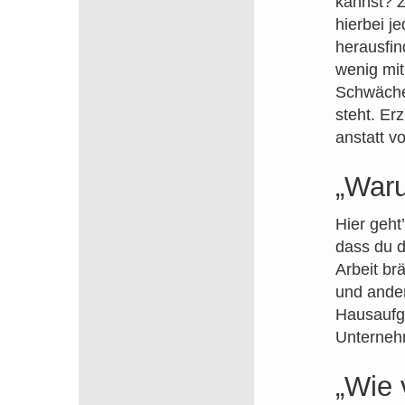
kannst? Z
hierbei j
herausfin
wenig mit
Schwäche 
steht. Er
anstatt v
„Waru
Hier geht
dass du d
Arbeit br
und ander
Hausaufg
Unterneh
„Wie 