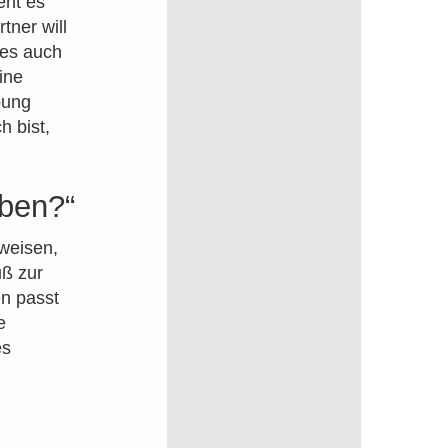
eht es
tner will
 es auch
ine
bung
h bist,
ben?“
weisen,
uß zur
n passt
e
s