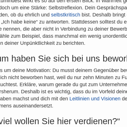
umindest wirkt es so auf den ersten Blick. In Wahrheit g
edoch um eine Stärke: Selbstreflexion. Dein Gesprächspar
den, ob du ehrlich und
selbstkritisch
bist. Deshalb bringt
 „Ich habe keine“ zu antworten. Stattdessen solltest du e
nennen, die aber nicht in Verbindung zu deiner Bewer
zähle zum Beispiel, dass manchmal ein wenig unordentlic
on deiner Unpünktlichkeit zu berichten.
m haben Sie sich bei uns bewor
’s um deine Motivation: Du musst deinem Gegenüber be
ich nicht beworben hast, weil du nur zehn Minuten zu F
äuchtest. Erkläre, warum gerade du gut zum Unternehme
sherum. Deshalb ist es wichtig, dass du im Vorfeld dein
aben machst und dich mit den
Leitlinien und Visionen
de
mens auseinandersetzt.
viel wollen Sie hier verdienen?“