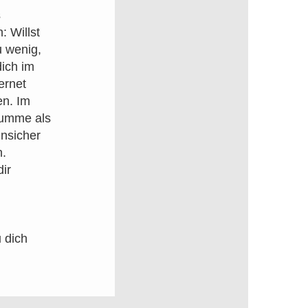
s
: Willst
u wenig,
dich im
ernet
en. Im
Summe als
unsicher
.
ir
 dich