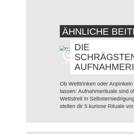
ÄHNLICHE BEI
DIE
SCHRÄGSTE
24
KUDOS
AUFNAHMERI
Ob Wetttrinken oder Anpinkeln
lassen: Aufnahmerituale sind of
Wettstreit in Selbsterniedrigung
stellen dir 5 kuriose Rituale vor