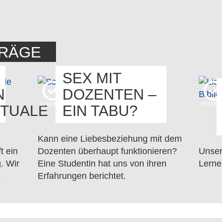
TRÄGE
SEX MIT
N
DOZENTEN –
23
KUDOS
18
KUD
TUALE
EIN TABU?
Kann eine Liebesbeziehung mit dem
t ein
Dozenten überhaupt funktionieren?
Unser
. Wir
Eine Studentin hat uns von ihren
Lerne
.
Erfahrungen berichtet.