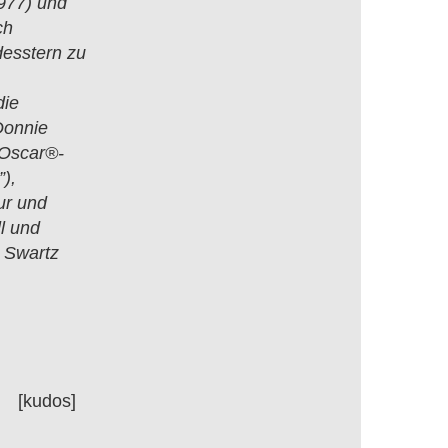
977) und
ch
esstern zu
die
Donnie
 Oscar®-
),
ur und
l und
n Swartz
[kudos]