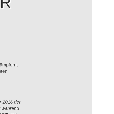
ER
kämpfern,
eten
 2016 der
t während