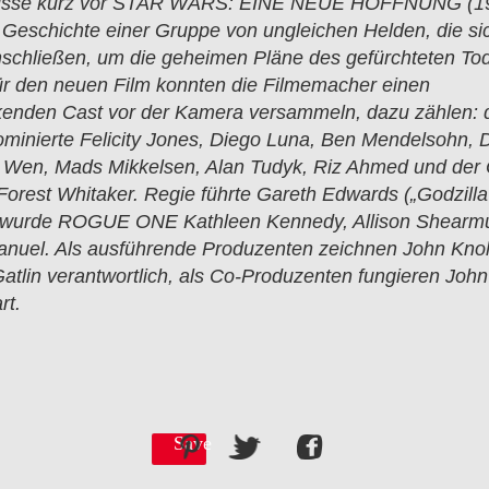
nisse kurz vor STAR WARS: EINE NEUE HOFFNUNG (1
e Geschichte einer Gruppe von ungleichen Helden, die si
chließen, um die geheimen Pläne des gefürchteten Tod
ür den neuen Film konnten die Filmemacher einen
kenden Cast vor der Kamera versammeln, dazu zählen: 
inierte Felicity Jones, Diego Luna, Ben Mendelsohn, 
g Wen, Mads Mikkelsen, Alan Tudyk, Riz Ahmed und der
orest Whitaker. Regie führte Gareth Edwards („Godzilla”
t wurde ROGUE ONE Kathleen Kennedy, Allison Shearm
nuel. Als ausführende Produzenten zeichnen John Knol
tlin verantwortlich, als Co-Produzenten fungieren Joh
rt.
Save