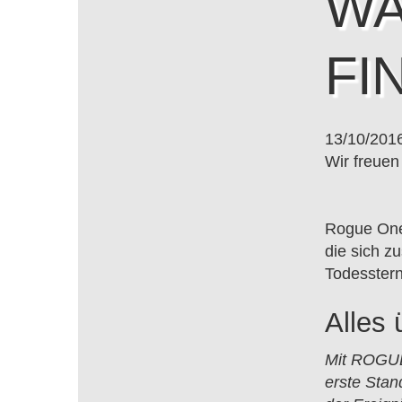
WA
FI
13/10/201
Wir freuen
Rogue One
die sich 
Todesstern
Alles 
Mit ROGUE
erste Sta