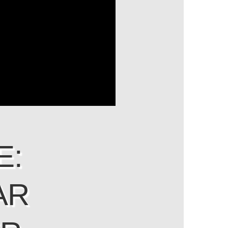
E:
AR