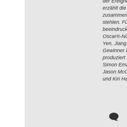
der Ereig
erzählt di
zusammens
stehlen. F
beeindruc
Oscar®-Nom
Yen, Jian
Gewinner F
produzier
Simon Ema
Jason McGa
und Kiri Ha