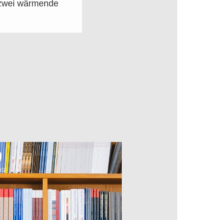
h zwei wärmende
OS