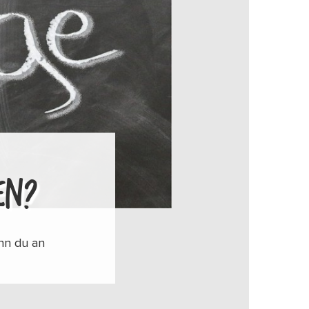
EN?
nn du an