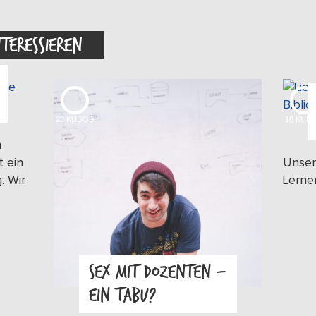
NTERESSIEREN
23
KUDOS
18
KUD
n
t ein
Unser
. Wir
Lerne
SEX MIT DOZENTEN –
EIN TABU?