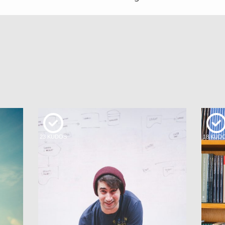
23
KUDOS
18
KUD