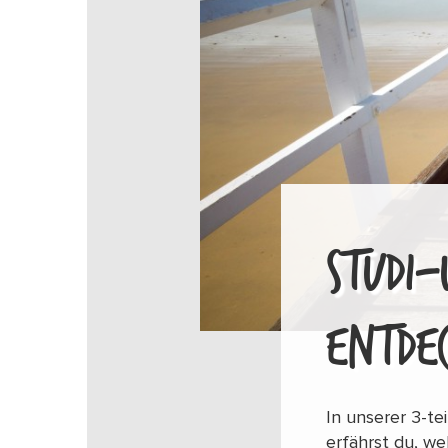
STUDI-
ENTDE
In unserer 3-tei
erfährst du, we