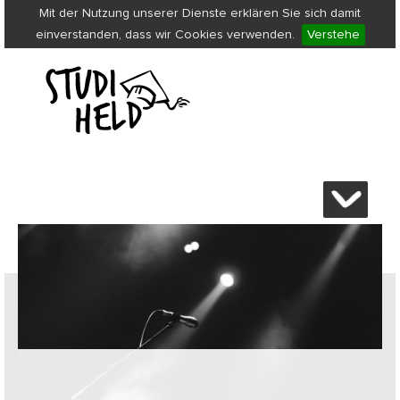
Mit der Nutzung unserer Dienste erklären Sie sich damit
einverstanden, dass wir Cookies verwenden.
Verstehe