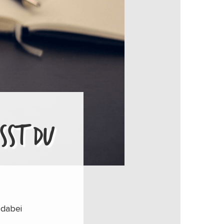
SST DU
 dabei