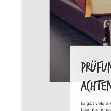
PRÜFUN
ACHTE
Es gibt viele G
beachten musst