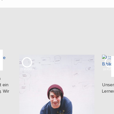
23
KUDOS
18
KUD
n
t ein
Unser
. Wir
Lerne