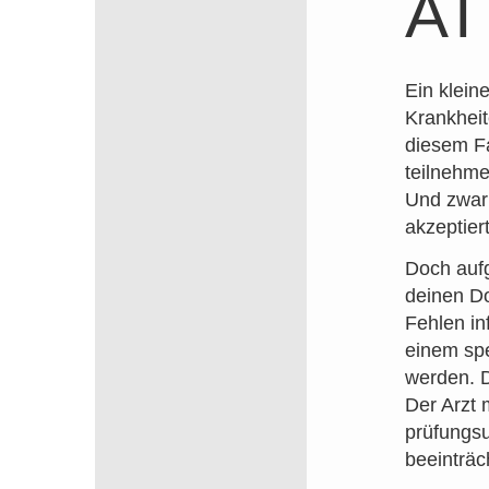
AT
Ein klein
Krankheit
diesem Fa
teilnehmen
Und zwar 
akzeptier
Doch aufg
deinen Do
Fehlen in
einem spe
werden. D
Der Arzt 
prüfungsu
beeinträc