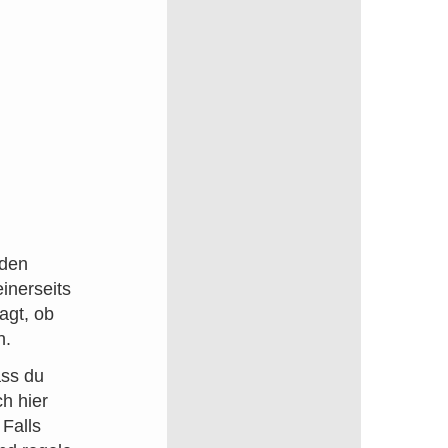
nden
inerseits
agt, ob
n.
ass du
ch hier
 Falls