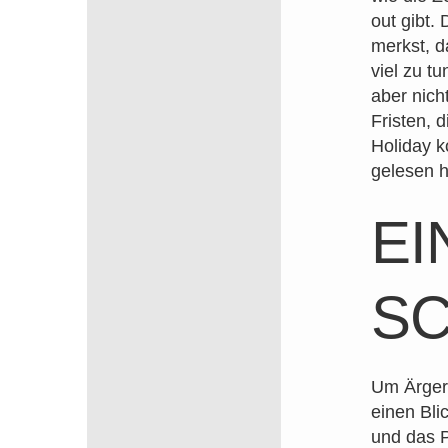
out gibt.
merkst, d
viel zu t
aber nich
Fristen, 
Holiday k
gelesen h
EI
S
Um Ärger 
einen Bli
und das P