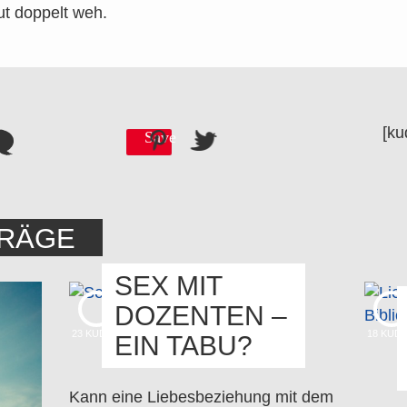
ut doppelt weh.
[ku
Save
TRÄGE
SEX MIT
DOZENTEN –
23
KUDOS
18
KUD
EIN TABU?
Kann eine Liebesbeziehung mit dem