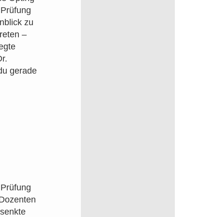
 Prüfung
nblick zu
treten –
egte
r.
 du gerade
r Prüfung
 Dozenten
rsenkte