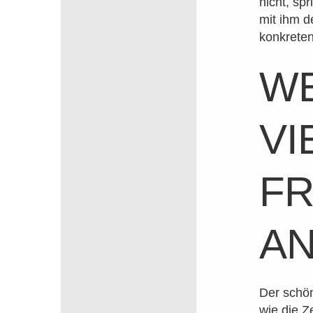
nicht, sp
mit ihm d
konkreten
WE
VI
FR
AN
Der schön
wie die Z