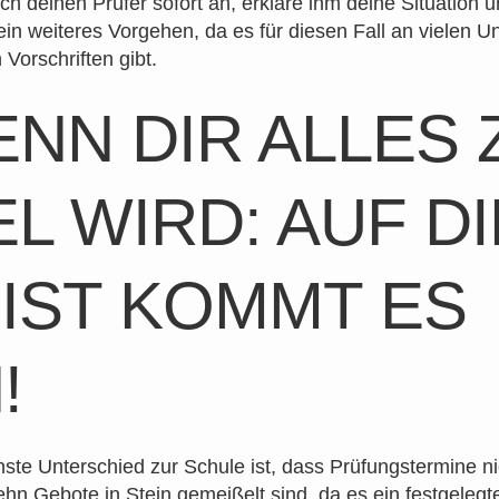
rich deinen Prüfer sofort an, erkläre ihm deine Situation 
ein weiteres Vorgehen, da es für diesen Fall an vielen U
 Vorschriften gibt.
NN DIR ALLES 
EL WIRD: AUF DI
IST KOMMT ES
!
ste Unterschied zur Schule ist, dass Prüfungstermine n
ehn Gebote in Stein gemeißelt sind, da es ein festgelegt