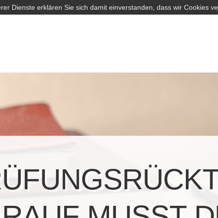
rer Dienste erklären Sie sich damit einverstanden, dass wir Cookies v
ÜFUNGSRÜCKTR
RAUF MUSST D