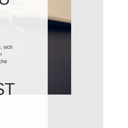
, sich
h
lche
ST