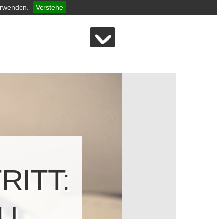
erwenden.
Verstehe
ITT:
U