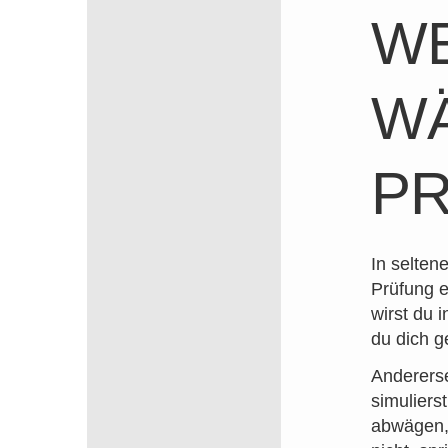
WE
W
P
In selten
Prüfung e
wirst du 
du dich g
Anderers
simuliers
abwägen, 