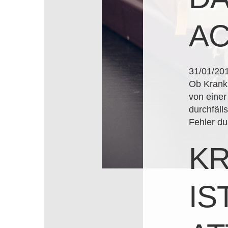
A
31/01/20
Ob Krankh
von einer
durchfäll
Fehler du
KR
IS