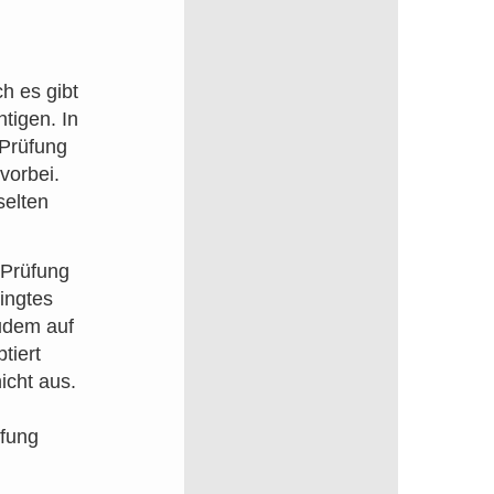
h es gibt
tigen. In
 Prüfung
 vorbei.
selten
 Prüfung
ingtes
zudem auf
tiert
icht aus.
üfung