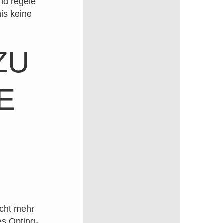
und regele
nis keine
ZU
E
icht mehr
es Opting-