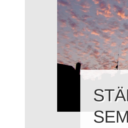
STÄ
SEM