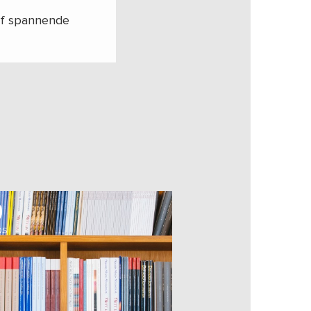
ünf spannende
OS