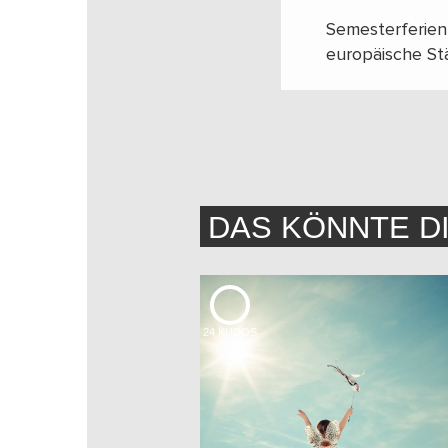
Semesterferien 
europäische St
DAS KÖNNTE D
24
KUDOS