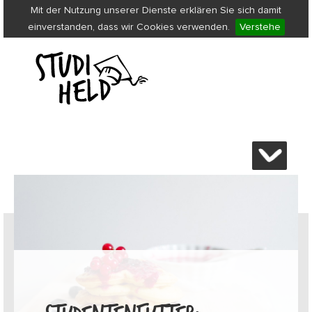
Mit der Nutzung unserer Dienste erklären Sie sich damit
einverstanden, dass wir Cookies verwenden.
Verstehe