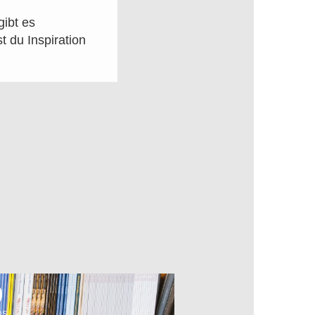
ibt es
t du Inspiration
OS