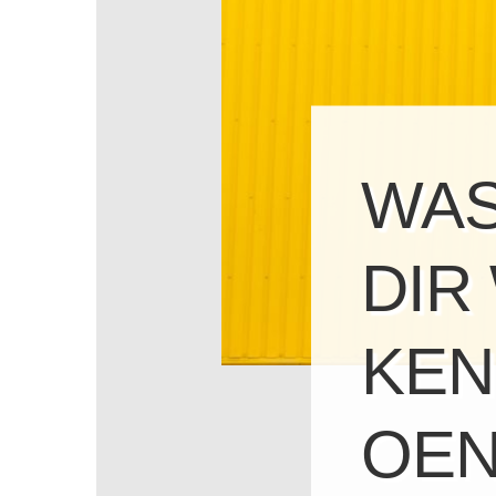
WAS
IR 
ENN
EN