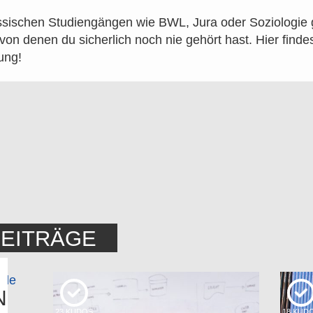
sischen Studiengängen wie BWL, Jura oder Soziologie g
on denen du sicherlich noch nie gehört hast. Hier findes
ung!
BEITRÄGE
N
23
KUDOS
18
KUD