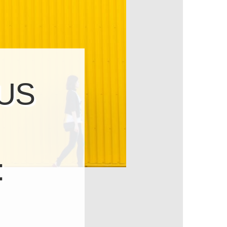
S D
O