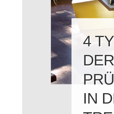
4 TY
DE
PRÜ
IN 