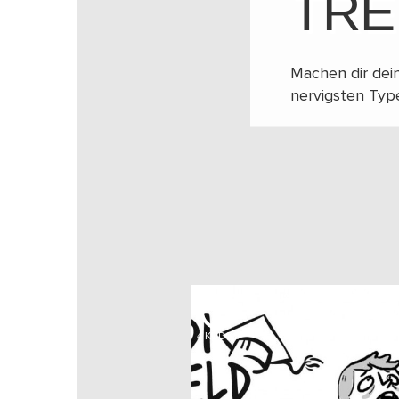
TRE
Machen dir dein
nervigsten Typ
4
KUDOS