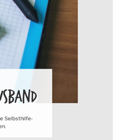
USBAND
 Selbsthilfe-
en.