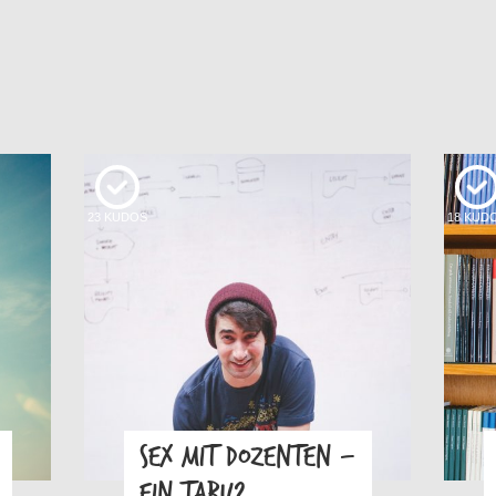
23
KUDOS
18
KUD
SEX MIT DOZENTEN –
EIN TABU?