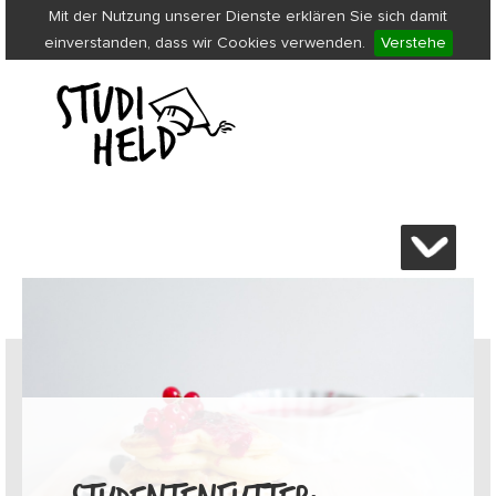
Mit der Nutzung unserer Dienste erklären Sie sich damit
einverstanden, dass wir Cookies verwenden.
Verstehe