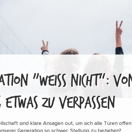
TION „WEISS NICHT“: VON 
 ETWAS ZU VERPASSEN
llschaft sind klare Ansagen out, um sich alle Türen offen
unserer Generation so schwer, Stellung zu beziehen?