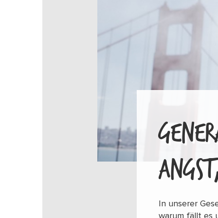
GENERA
NGST,
In unserer Gese
warum fällt es 