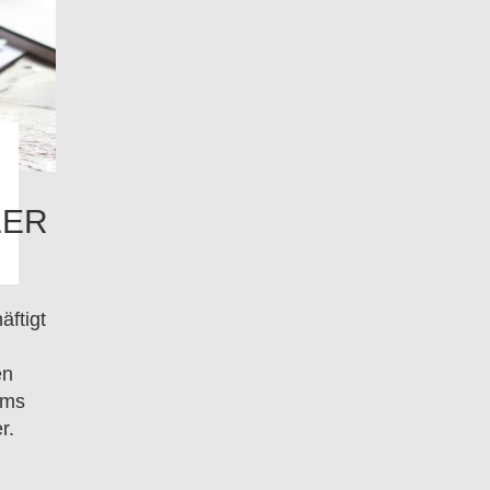
LER
äftigt
en
ums
r.