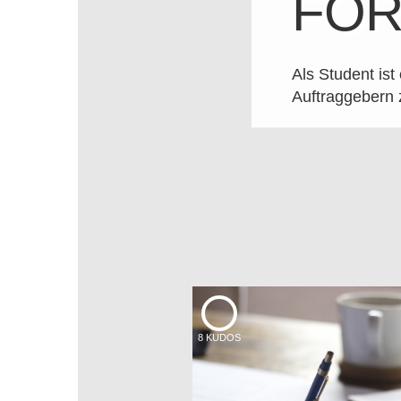
FOR
Als Student ist
Auftraggebern 
8
KUDOS