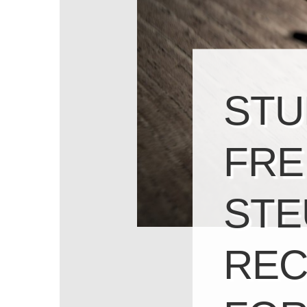
STU
FRE
STE
REC