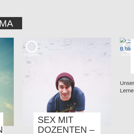
EMA
23
KUDOS
18
KUD
Unser
Lerne
SEX MIT
N
DOZENTEN –