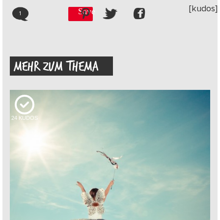
[kudos]
Save
1
MEHR ZUM THEMA
24
KUDOS