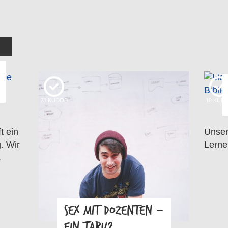
23
KUDOS
18
KUD
t ein
Unser
. Wir
Lerne
.
SEX MIT DOZENTEN –
EIN TABU?