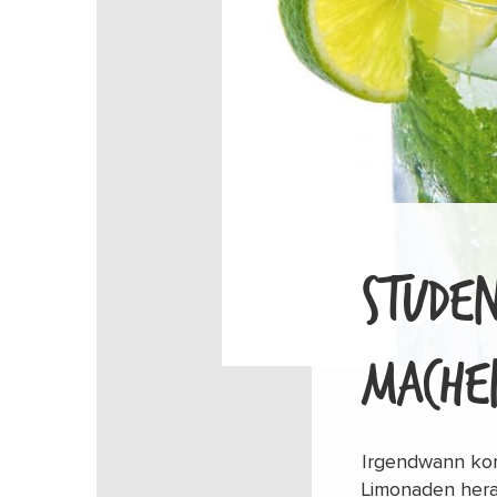
STUDE
MACHE
Irgendwann kom
Limonaden herau