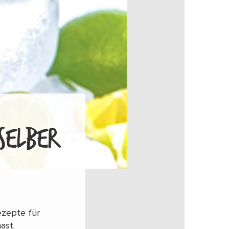
SELBER
ezepte für
ast.