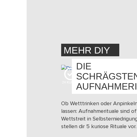
MEHR DIY
DIE
SCHRÄGSTE
24
KUDOS
AUFNAHMERI
Ob Wetttrinken oder Anpinkel
lassen: Aufnahmerituale sind of
Wettstreit in Selbsterniedrigung
stellen dir 5 kuriose Rituale vor.