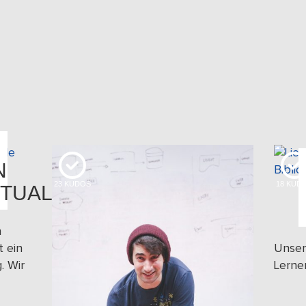
N
23
KUDOS
18
KUD
TUALE
n
t ein
Unser
. Wir
Lerne