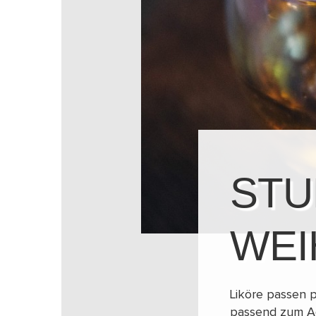
STU
WEI
Liköre passen 
passend zum Ad