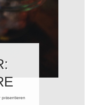
:
RE
 präsentieren