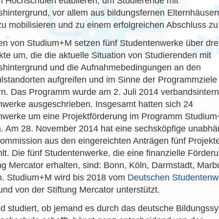
 Hochschulen etablieren, um Studierende mit
shintergrund, vor allem aus bildungsfernen Elternhäusern,
u mobilisieren und zu einem erfolgreichen Abschluss zu 
 von Studium+M setzen fünf Studentenwerke über dre
ekte um, die die aktuelle Situation von Studierenden mit
nshintergrund und die Aufnahmebedingungen an den
standorten aufgreifen und im Sinne der Programmziele
n. Das Programm wurde am 2. Juli 2014 verbandsintern f
werke ausgeschrieben. Insgesamt hatten sich 24
nwerke um eine Projektförderung im Programm Studiu
 Am 28. November 2014 hat eine sechsköpfige unabhä
mmission aus den eingereichten Anträgen fünf Projekt
lt. Die fünf Studentenwerke, die eine finanzielle Förder
ung Mercator erhalten, sind: Bonn, Köln, Darmstadt, Mar
en. Studium+M wird bis 2018 vom
Deutschen Studentenw
und von der Stiftung Mercator unterstützt.
 studiert, ob jemand es durch das deutsche Bildungssy