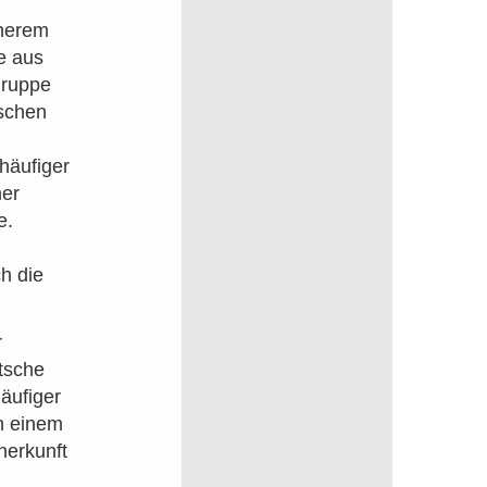
̈herem
e aus
gruppe
tschen
m
häufiger
ner
e.
ch die
r
tsche
äufiger
in einem
herkunft