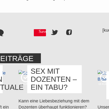
[ku
Save
BEITRÄGE
SEX MIT
N
DOZENTEN –
23
KUDOS
18
KUD
TUALE
EIN TABU?
Kann eine Liebesbeziehung mit dem
t ein
Dozenten überhaupt funktionieren?
Unser