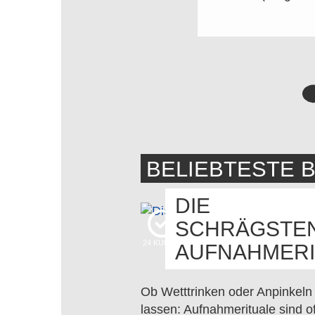
BELIEBTESTE 
DIE
SCHRÄGSTE
24
KUDOS
AUFNAHMERI
Ob Wetttrinken oder Anpinkeln
lassen: Aufnahmerituale sind of