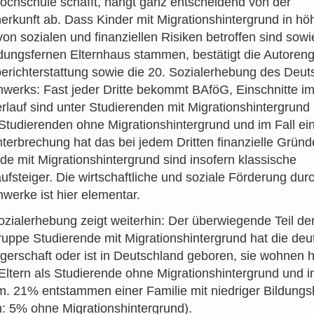
ochschule schafft, hängt ganz entscheidend von der
erkunft ab. Dass Kinder mit Migrationshintergrund in ho
n sozialen und finanziellen Risiken betroffen sind sowi
dungsfernen Elternhaus stammen, bestätigt die Autoren
erichterstattung sowie die 20. Sozialerhebung des Deu
werks: Fast jeder Dritte bekommt BAföG, Einschnitte i
rlauf sind unter Studierenden mit Migrationshintergrund 
 Studierenden ohne Migrationshintergrund und im Fall ei
terbrechung hat das bei jedem Dritten finanzielle Gründ
de mit Migrationshintergrund sind insofern klassische
ufsteiger. Die wirtschaftliche und soziale Förderung dur
werke ist hier elementar.
ozialerhebung zeigt weiterhin: Der überwiegende Teil de
ppe Studierende mit Migrationshintergrund hat die deu
rgerschaft oder ist in Deutschland geboren, sie wohnen h
 Eltern als Studierende ohne Migrationshintergrund und 
 21% entstammen einer Familie mit niedriger Bildungs
h: 5% ohne Migrationshintergrund).