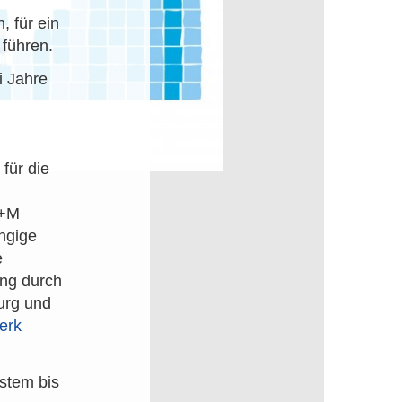
 für ein
führen.
i Jahre
ür die
m+M
ngige
e
ung durch
burg und
erk
stem bis