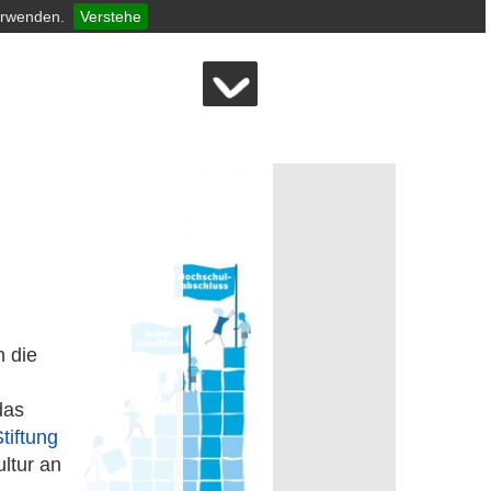
erwenden.
Verstehe
 die
das
tiftung
ltur an