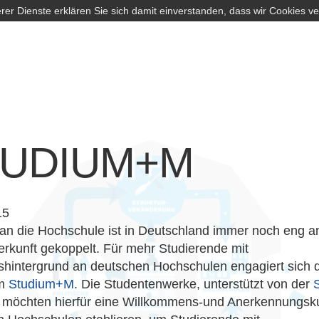
rer Dienste erklären Sie sich damit einverstanden, dass wir Cookies v
TUDIUM+M
15
n die Hochschule ist in Deutschland immer noch eng an
erkunft gekoppelt. Für mehr Studierende mit
shintergrund an deutschen Hochschulen engagiert sich 
mm
Studium+M
. Die Studentenwerke, unterstützt von der
S
, möchten hierfür eine Willkommens-und Anerkennungsku