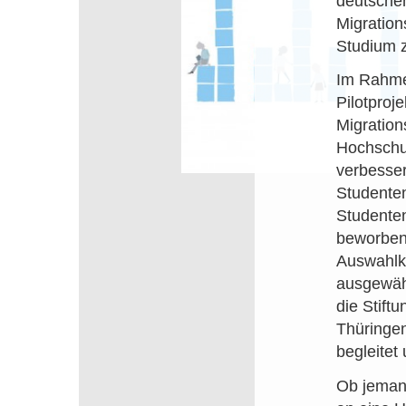
deutschen
Migration
Studium z
Im Rahmen
Pilotproj
Migratio
Hochschul
verbesser
Studenten
Studente
beworben.
Auswahlko
ausgewäh
die Stift
Thüring
begleitet 
Ob jemand