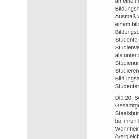
an eine H
Bildungsh
Ausmaß vo
einem bil
Bildungsb
Studenten
Studienve
als unter
Studienun
Studieren
Bildungsa
Studenten
Die 20. S
Gesamtgru
Staatsbü
bei ihren
Wohnheim.
(Vergleic