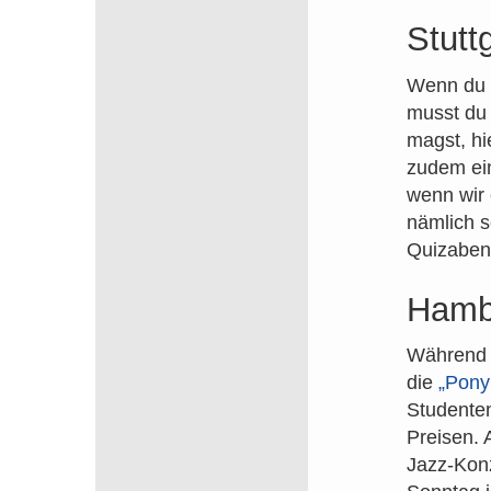
Stutt
Wenn du e
musst du
magst, hi
zudem ein
wenn wir 
nämlich s
Quizabend
Hamb
Während n
die
„Pony
Studenten
Preisen. 
Jazz-Konz