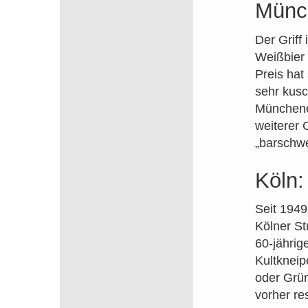
Münc
Der Griff 
Weißbier 
Preis ha
sehr kusc
Münchener
weiterer 
„barschwe
Köln
Seit 1949
Kölner St
60-jährig
Kultkneip
oder Grün
vorher re