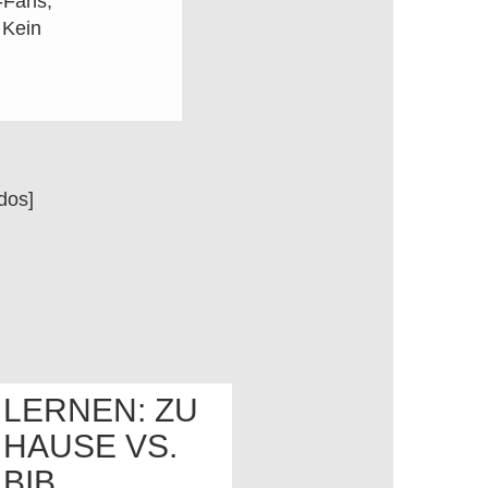
-Fans,
 Kein
dos]
LERNEN: ZU
HAUSE VS.
OS
BIB