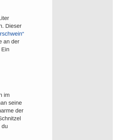
iter
n. Dieser
rschwein“
e an der
 Ein
on im
man seine
harme der
Schnitzel
t du