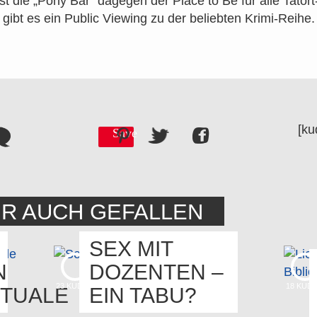
st die „Pony Bar“ dagegen der Place to Be für alle Tatort
 gibt es ein Public Viewing zu der beliebten Krimi-Reihe.
[ku
Save
IR AUCH GEFALLEN
SEX MIT
N
DOZENTEN –
23
KUDOS
18
KUD
TUALE
EIN TABU?