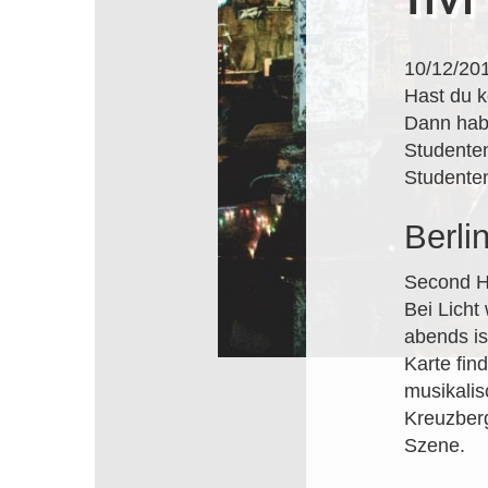
10/12/20
Hast du k
Dann habe
Studenten
Studenten
Berli
Second Ha
Bei Licht
abends is
Karte fin
musikalis
Kreuzberg
Szene.