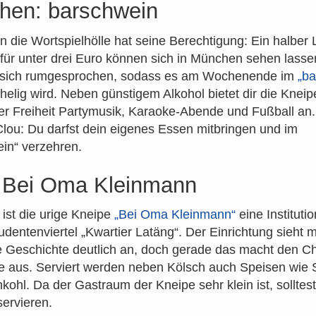
hen: barschwein
in die Wortspielhölle hat seine Berechtigung: Ein halber L
für unter drei Euro können sich in München sehen lasse
t sich rumgesprochen, sodass es am Wochenende im
„ba
helig wird. Neben günstigem Alkohol bietet dir die Kneip
 Freiheit Partymusik, Karaoke-Abende und Fußball an.
Clou: Du darfst dein eigenes Essen mitbringen und im
in“ verzehren.
: Bei Oma Kleinmann
 ist die urige Kneipe
„Bei Oma Kleinmann“
eine Instituti
udentenviertel „Kwartier Latäng“. Der Einrichtung sieht 
e Geschichte deutlich an, doch gerade das macht den C
e aus. Serviert werden neben Kölsch auch Speisen wie 
kohl. Da der Gastraum der Kneipe sehr klein ist, solltes
servieren.