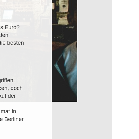
hs Euro?
 den
die besten
iffen.
ken, doch
Auf der
ama“ in
e Berliner