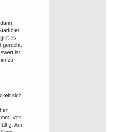
, dann
Starkbier
gibt es
 gerecht,
swert ist
hin zu
kelt sich
chen
gramm. Von
fältig. Am