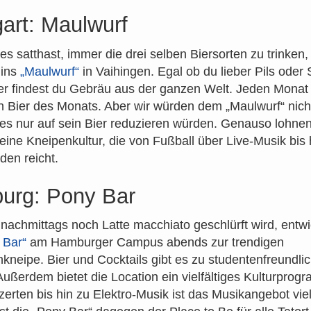
gart: Maulwurf
s satthast, immer die drei selben Biersorten zu trinken
 ins
„Maulwurf“
in Vaihingen. Egal ob du lieber Pils oder 
er findest du Gebräu aus der ganzen Welt. Jeden Monat 
 Bier des Monats. Aber wir würden dem „Maulwurf“ nicht
es nur auf sein Bier reduzieren würden. Genauso lohnen
eine Kneipenkultur, die von Fußball über Live-Musik bis 
en reicht.
urg: Pony Bar
achmittags noch Latte macchiato geschlürft wird, entwic
 Bar“
am Hamburger Campus abends zur trendigen
kneipe. Bier und Cocktails gibt es zu studentenfreundli
Außerdem bietet die Location ein vielfältiges Kulturpro
erten bis hin zu Elektro-Musik ist das Musikangebot viel