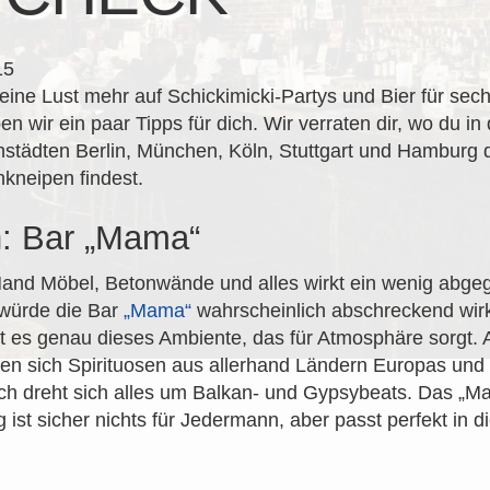
15
eine Lust mehr auf Schickimicki-Partys und Bier für sec
n wir ein paar Tipps für dich. Wir verraten dir, wo du in
städten Berlin, München, Köln, Stuttgart und Hamburg 
kneipen findest.
n: Bar „Mama“
nd Möbel, Betonwände und alles wirkt ein wenig abgegr
 würde die Bar
„Mama“
wahrscheinlich abschreckend wir
t es genau dieses Ambiente, das für Atmosphäre sorgt. 
den sich Spirituosen aus allerhand Ländern Europas und
ch dreht sich alles um Balkan- und Gypsybeats. Das „M
 ist sicher nichts für Jedermann, aber passt perfekt in di