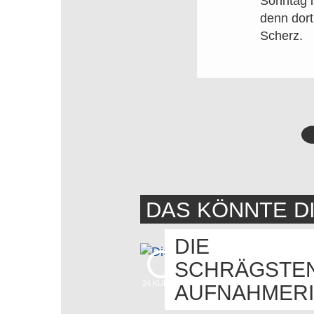
Sonntag i
denn dort
Scherz.
DAS KÖNNTE D
DIE
SCHRÄGSTE
24
KUDOS
AUFNAHMERI