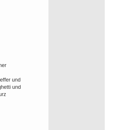
ner
effer und
hetti und
urz