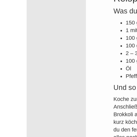
Was du
150 
1 mi
100 
100 
2 – 
100 
Öl
Pfef
Und so 
Koche zu
Anschließ
Brokkoli 
kurz köch
du den fe