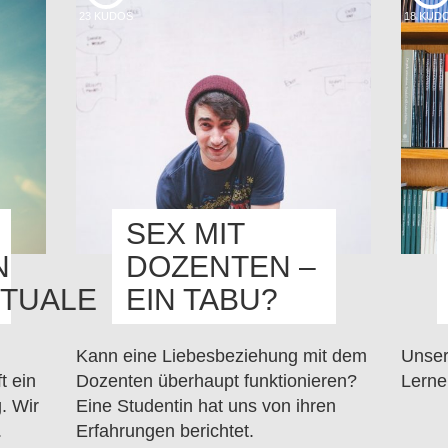
23
KUDOS
18
KUD
SEX MIT
N
DOZENTEN –
TUALE
EIN TABU?
Kann eine Liebesbeziehung mit dem
Unser
t ein
Dozenten überhaupt funktionieren?
Lerne
. Wir
Eine Studentin hat uns von ihren
.
Erfahrungen berichtet.