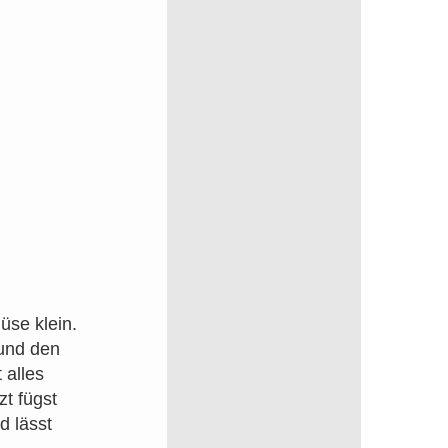
se klein.
 und den
 alles
t fügst
d lässt