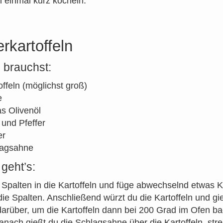
h einmal kurz köcheln.
rkartoffeln
 brauchst:
offeln (möglichst groß)
e
s Olivenöl
 und Pfeffer
er
lagsahne
geht’s:
Spalten in die Kartoffeln und füge abwechselnd etwas 
 die Spalten. Anschließend würzt du die Kartoffeln und gi
darüber, um die Kartoffeln dann bei 200 Grad im Ofen b
anach gießt du die Schlagsahne über die Kartoffeln, str