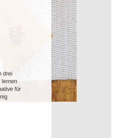
n drei
 lernen
ative für
nig