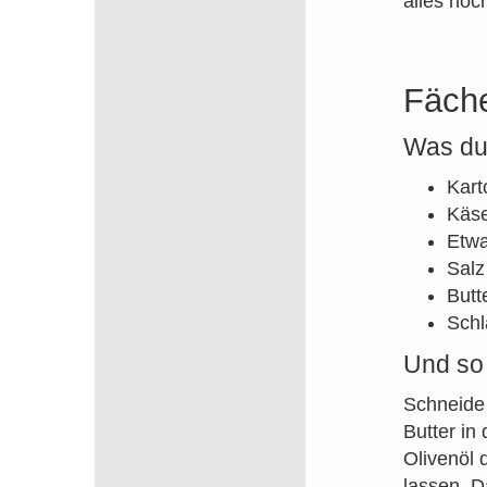
alles noc
Fäche
Was du
Kart
Käs
Etwa
Salz
Butt
Sch
Und so 
Schneide 
Butter in
Olivenöl 
lassen. D