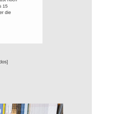
s 15
er die
dos]