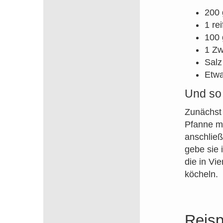
200 
1 re
100 
1 Zw
Salz
Etwa
Und so 
Zunächst 
Pfanne mi
anschließ
gebe sie 
die in Vi
köcheln.
Reis