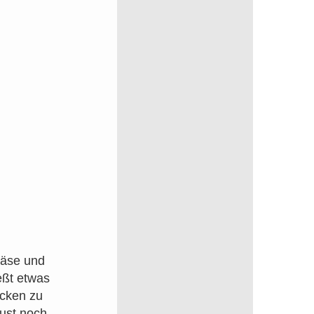
Käse und
eßt etwas
acken zu
eust noch