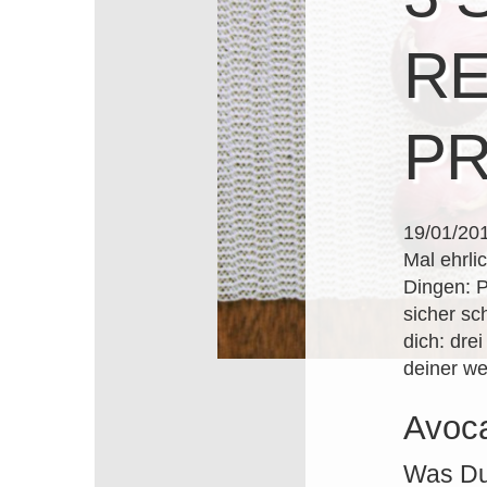
RE
PR
19/01/20
Mal ehrli
Dingen: P
sicher sc
dich: dre
deiner we
Avoc
Was Du