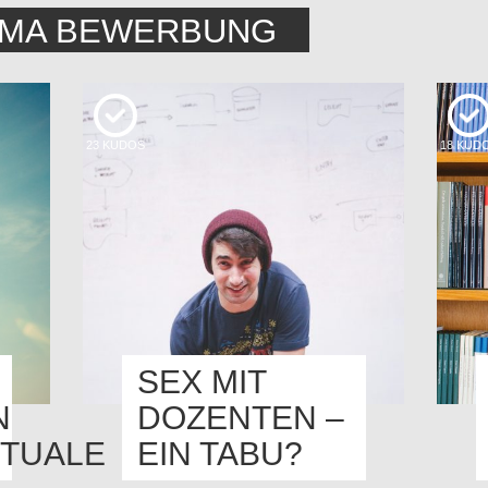
EMA BEWERBUNG
23
KUDOS
18
KUD
SEX MIT
N
DOZENTEN –
TUALE
EIN TABU?