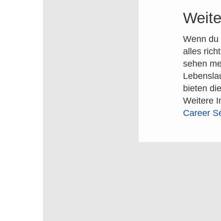
Weite
Wenn du d
alles ric
sehen meh
Lebenslau
bieten di
Weitere I
Career Se