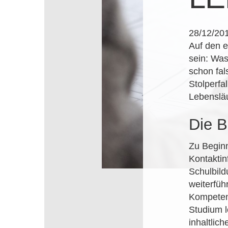
28/12/20
Auf den e
sein: Was
schon fal
Stolperfal
Lebenslä
Die B
Zu Beginn
Kontaktin
Schulbild
weiterfüh
Kompetenz
Studium l
inhaltlic