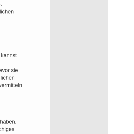
.
lichen
 kannst
evor sie
lichen
vermitteln
 haben,
chiges