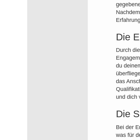
gegebenen
Nachdem d
Erfahrung
Die E
Durch die
Engageme
du deinem
überflieg
das Ansch
Qualifika
und dich
Die S
Bei der E
was für d