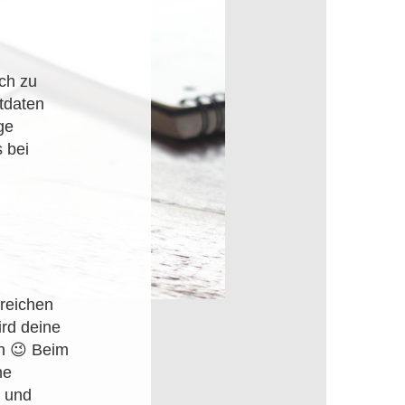
ach zu
tdaten
ge
s bei
 reichen
ird deine
n 😉 Beim
he
t und