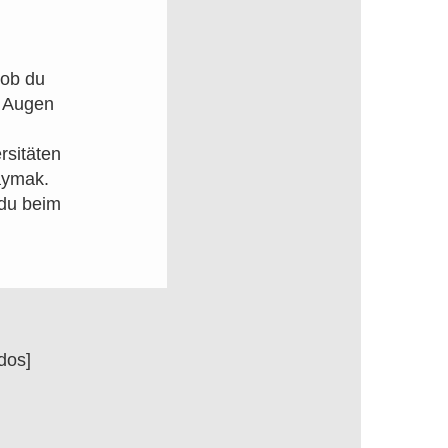
 ob du
r Augen
rsitäten
Kaymak.
 du beim
dos]