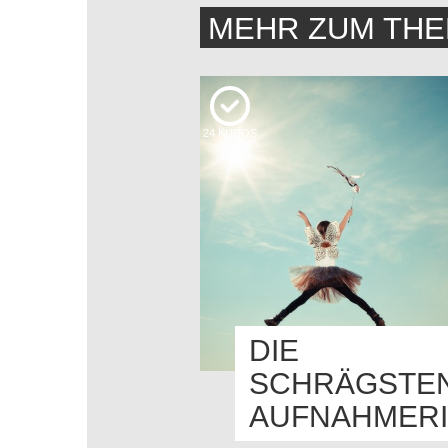
MEHR ZUM TH
24
KUDOS
DIE
SCHRÄGSTE
AUFNAHMERI