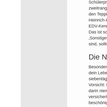
Schülerpr
zweitrang
den Teppi
Heinrich-
EDV-Kenn
Das ist s
‚Sonstige
sind, sol
Die 
Besonders
dein Lebe
siebentäg
Vorsicht:
darin nie
versicher
beschönig