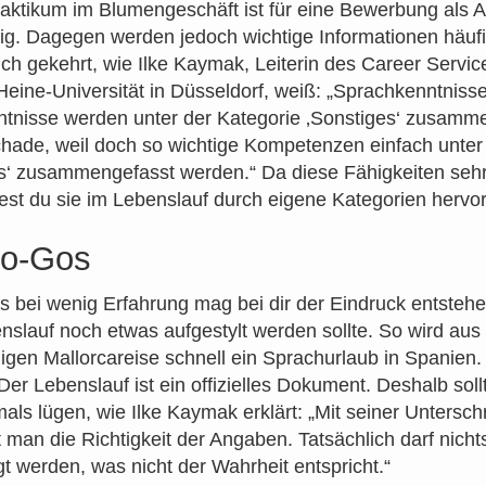
aktikum im Blumengeschäft ist für eine Bewerbung als Ar
ig. Dagegen werden jedoch wichtige Informationen häufi
ch gekehrt, wie Ilke Kaymak, Leiterin des Career Servic
Heine-Universität in Düsseldorf, weiß: „Sprachkenntniss
tnisse werden unter der Kategorie ‚Sonstiges‘ zusamme
chade, weil doch so wichtige Kompetenzen einfach unter
s‘ zusammengefasst werden.“ Da diese Fähigkeiten sehr
ltest du sie im Lebenslauf durch eigene Kategorien hervo
No-Gos
 bei wenig Erfahrung mag bei dir der Eindruck entstehe
nslauf noch etwas aufgestylt werden sollte. So wird aus
igen Mallorcareise schnell ein Sprachurlaub in Spanien
 Der Lebenslauf ist ein offizielles Dokument. Deshalb soll
mals lügen, wie Ilke Kaymak erklärt: „Mit seiner Unterschr
t man die Richtigkeit der Angaben. Tatsächlich darf nicht
t werden, was nicht der Wahrheit entspricht.“