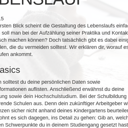
15
rsten Blick scheint die Gestaltung des Lebenslaufs einf
 soll man bei der Aufzählung seiner Praktika und Kontak
sch machen können? Doch tatsächlich gibt es dabei eini
len, die du vermeiden solltest. Wir erklären dir, worauf e
ufen ankommt.
asics
 solltest du deine persönlichen Daten sowie
formationen auflisten. Anschließend erwähnst du deine
ung sowie dein Hochschulstudium. Bei der Schulbildung
rende Schulen aus. Denn dein zukünftiger Arbeitgeber w
en sicher nicht anhand deines Kindergartens beurteile
ohnt es sich dagegen, ins Detail zu gehen: Gib an, welc
hen Schwerpunkte du in deinem Studiengang gesetzt has