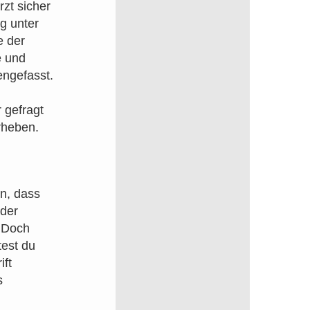
zt sicher
g unter
e der
e und
ngefasst.
 gefragt
rheben.
n, dass
 der
. Doch
test du
ift
s