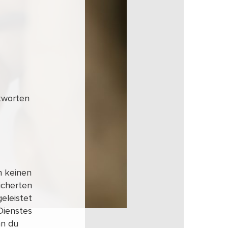
ntworten
h keinen
icherten
geleistet
Dienstes
nn du