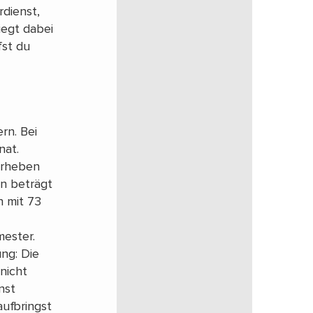
rdienst,
iegt dabei
fst du
ern. Bei
nat.
rheben
n beträgt
mit 73
ester.
ung: Die
nicht
nst
aufbringst