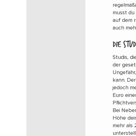
regelmäß
musst du 
auf dem
auch mehr
Die stu
Studis, di
der geset
Ungefähr,
kann. Der
jedoch me
Euro eine
Pflichtver
Bei Neben
Höhe dein
mehr als
unterstel