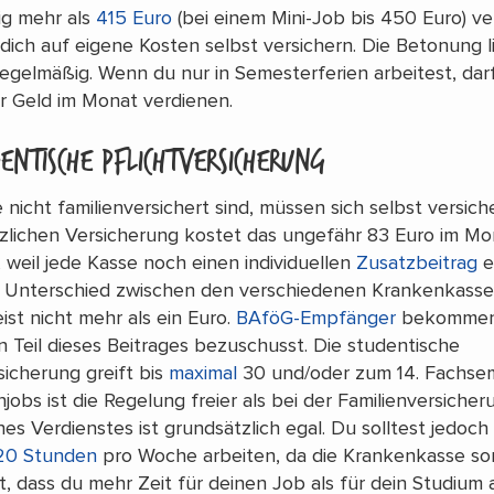
ig mehr als
415 Euro
(bei einem Mini-Job bis 450 Euro) ve
dich auf eigene Kosten selbst versichern. Die Betonung l
regelmäßig
. Wenn du nur in Semesterferien arbeitest, dar
 Geld im Monat verdienen.
dentische Pflichtversicherung
e nicht familienversichert sind, müssen sich selbst versich
zlichen Versicherung kostet das ungefähr 83 Euro im Mo
 weil jede Kasse noch einen individuellen
Zusatzbeitrag
e
 Unterschied zwischen den verschiedenen Krankenkasse
ist nicht mehr als ein Euro.
BAföG-Empfänger
bekommen 
n Teil dieses Beitrages bezuschusst. Die studentische
sicherung greift bis
maximal
30 und/oder zum 14. Fachsem
jobs ist die Regelung freier als bei der Familienversicher
es Verdienstes ist grundsätzlich egal. Du solltest jedoch 
20 Stunden
pro Woche arbeiten, da die Krankenkasse so
lt, dass du mehr Zeit für deinen Job als für dein Studium 