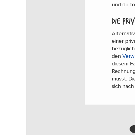
und du fo
Die pri
Alternati
einer pri
bezüglich
den
Verw
diesem Fa
Rechnung,
musst. D
sich nach