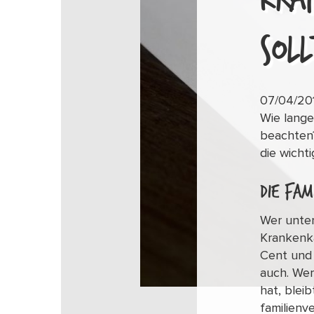
SOLL
07/04/20
Wie lange
beachten?
die wicht
Die Fam
Wer unter
Krankenka
Cent und 
auch. Wer
hat, blei
familienv