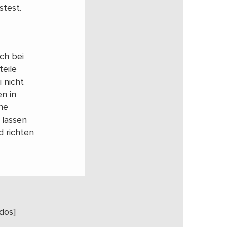
stest.
ch bei
teile
 nicht
n in
ne
 lassen
d richten
dos]