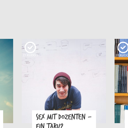
23
KUDOS
18
KUD
SEX MIT DOZENTEN –
EIN TABU?