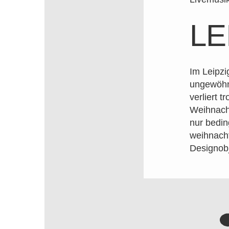
LE
Im Leipzi
ungewöhnl
verliert 
Weihnach
nur bedin
weihnach
Designobj