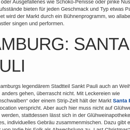
 oder Ausgefallenes wie Schoko-Penisse oder pinke Nus
aufsstände bieten für jeden Geschmack und Typ etwas P
t wird der Markt durch ein Bühnenprogramm, wo allabe
tler singen und performen.
MBURG: SANTA
ULI
Hamburgs legendärem Stadtteil Sankt Pauli auch an Wei
 anders gehen, überrascht nicht. Mit Leckereien wie
nschwalben“ oder einem Strip-Zelt hält der Markt
Santa 
ocation verspricht. Aber auch hier muss nicht auf Glühw
t werden, stattdessen lässt sich in der Glühweinapothek
es, individuelles Gebräu zusammenmischen. Dazu gibt e
 von Indie bis Folk als Abwechslung zu „Last Christmas“