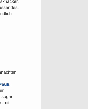
sknacker,
assendes.
ndlich
hnachten
Pauli
,
ein
e sogar
s mit
.