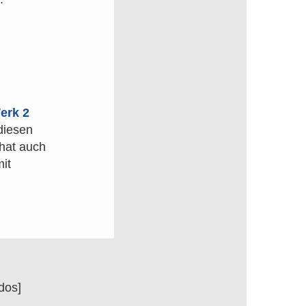
erk 2
 diesen
hat auch
it
dos]