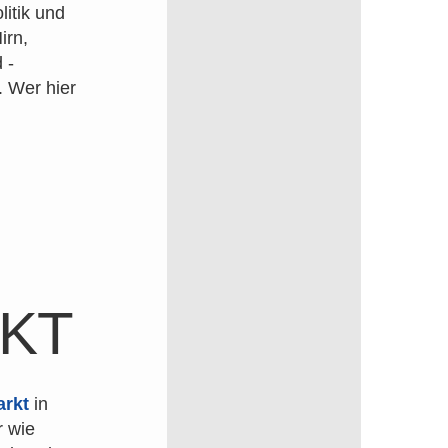
itik und
irn,
 -
. Wer hier
KT
arkt
in
r wie