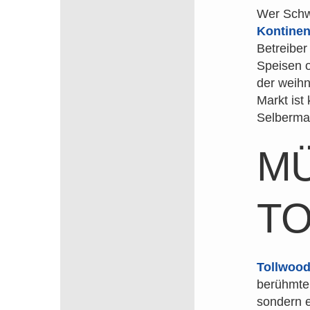
Wer Schw
Kontinen
Betreiber
Speisen o
der weihn
Markt ist
Selbermac
M
T
Tollwoo
berühmte
sondern e