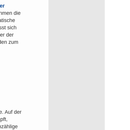
er
ehmen die
atische
st sich
er der
aden zum
e. Auf der
ft,
nzählige