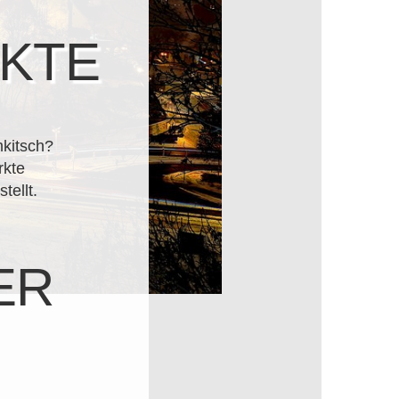
KTE
mkitsch?
rkte
tellt.
ER