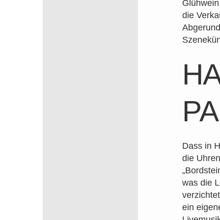
Glühwein
die Verk
Abgerunde
Szeneküns
HA
PA
Dass in 
die Uhren
„Bordstei
was die L
verzichte
ein eigen
Livemusik