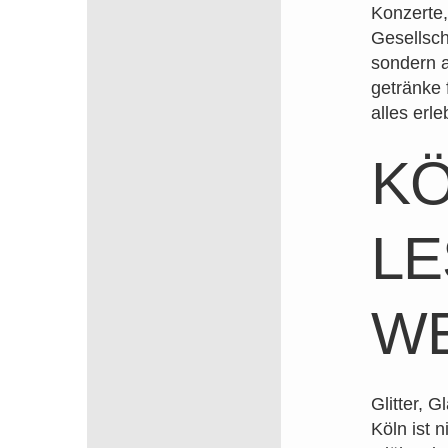
Konzerte,
Gesellscha
sondern 
getränke 
alles erl
KÖ
LE
W
Glitter, 
Köln ist 