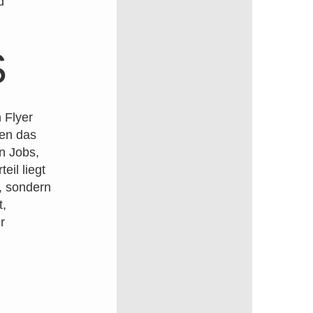
d
S
 Flyer
wen das
n Jobs,
il liegt
t, sondern
t,
r