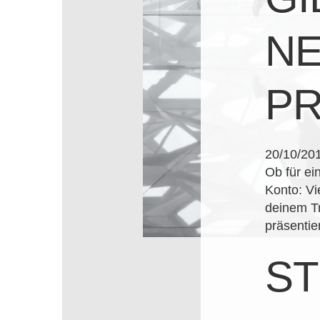
NE
PR
20/10/20
Ob für ei
Konto: Vi
deinem Tr
präsentier
S