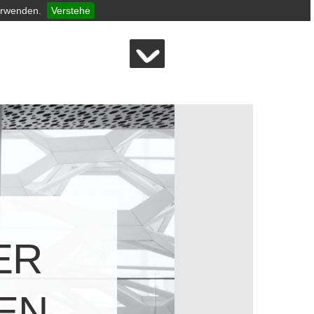
erwenden.
Verstehe
ER
TEN