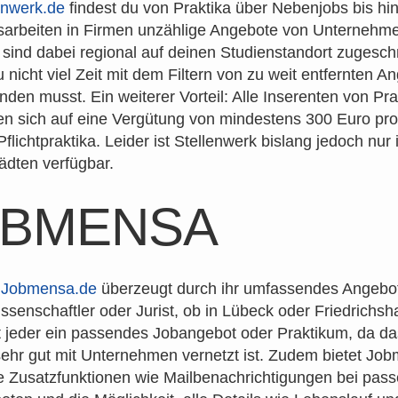
enwerk.de
findest du von Praktika über Nebenjobs bis hi
arbeiten in Firmen unzählige Angebote von Unternehme
sind dabei regional auf deinen Studienstandort zugeschn
 nicht viel Zeit mit dem Filtern von zu weit entfernten A
den musst. Ein weiterer Vorteil: Alle Inserenten von Pra
ten sich auf eine Vergütung von mindestens 300 Euro pr
flichtpraktika. Leider ist Stellenwerk bislang jedoch nur 
ädten verfügbar.
OBMENSA
e
Jobmensa.de
überzeugt durch ihr umfassendes Angebot
ssenschaftler oder Jurist, ob in Lübeck oder Friedrichsha
st jeder ein passendes Jobangebot oder Praktikum, da da
sehr gut mit Unternehmen vernetzt ist. Zudem bietet Jo
e Zusatzfunktionen wie Mailbenachrichtigungen bei pas