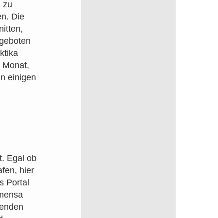
n zu
n. Die
itten,
ngeboten
ktika
o Monat,
in einigen
. Egal ob
fen, hier
s Portal
bmensa
senden