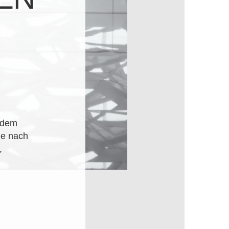
 dem
he nach
,