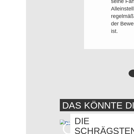
seine Fä
Alleinste
regelmäßi
der Bewer
ist.
DAS KÖNNTE D
DIE
SCHRÄGSTE