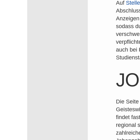
Auf
Stell
Abschluss
Anzeigen 
sodass du
verschwen
verpflich
auch bei P
Studienst
J
Die Seit
Geisteswi
findet fa
regional 
zahlreich