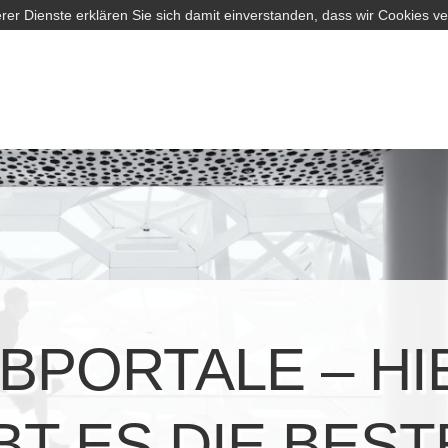
rer Dienste erklären Sie sich damit einverstanden, dass wir Cookies v
BPORTALE – HI
BT ES DIE BES