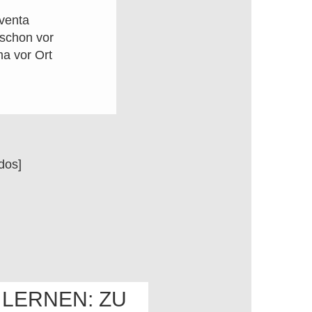
lventa
 schon vor
a vor Ort
dos]
LERNEN: ZU