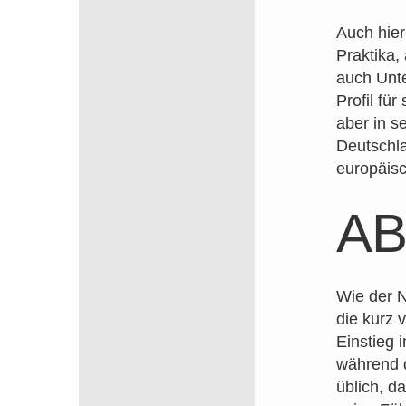
Auch hier
Praktika,
auch Unte
Profil für
aber in s
Deutschla
europäisc
AB
Wie der N
die kurz 
Einstieg 
während d
üblich, d