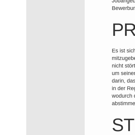
Jobangebo
Bewerbung
PR
Es ist si
mitzugebe
nicht stör
um seinen
darin, da
in der Re
wodurch d
abstimme
S