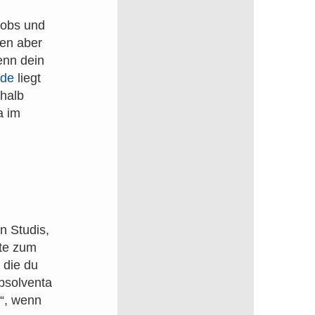
Jobs und
ben aber
enn dein
.de
liegt
rhalb
a im
n Studis,
ote zum
 die du
bsolventa
“, wenn