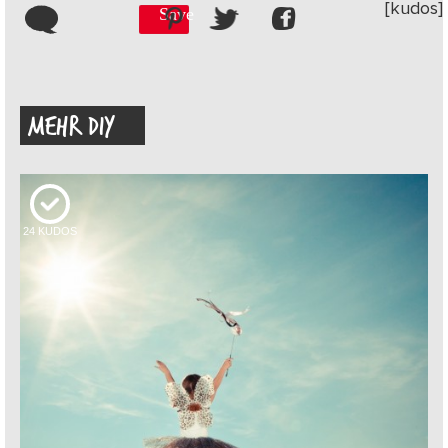
[kudos]
Save
MEHR DIY
24
KUDOS