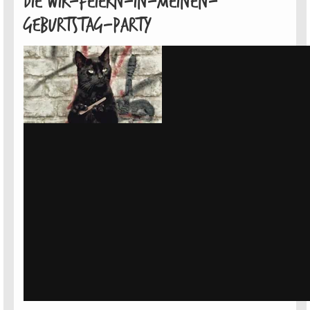
Die Wir-feiern-in-meinen-
Geburtstag-Party