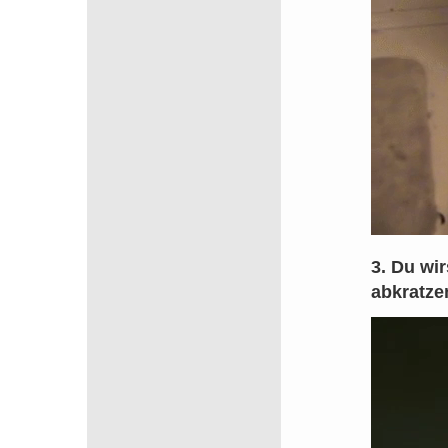
3. Du wi
abkratze