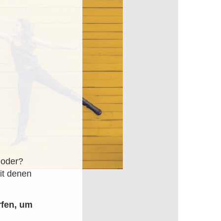
 oder?
it denen

rfen, um