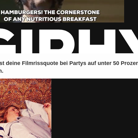
st deine Filmrissquote bei Partys auf unter 50 Proze
n.