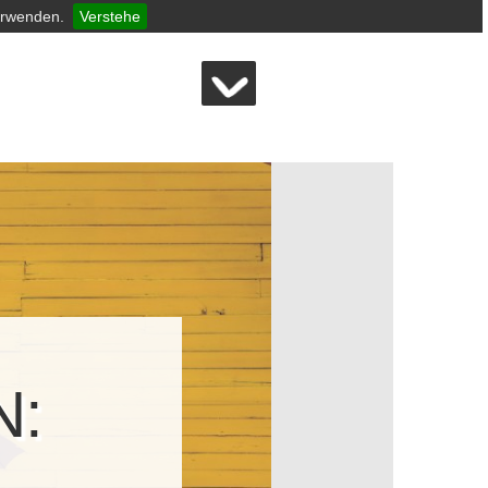
erwenden.
Verstehe
N: