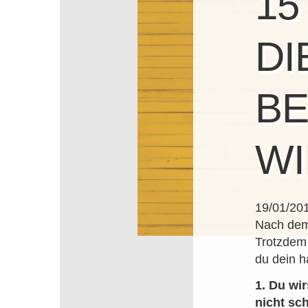
15
DI
B
WI
19/01/20
Nach dem 
Trotzdem 
du dein h
1. Du wi
nicht sc