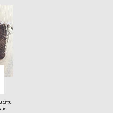
Nachts
was