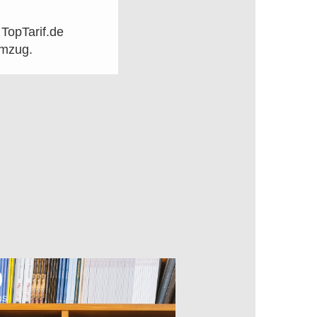
TopTarif.de
Umzug.
OS