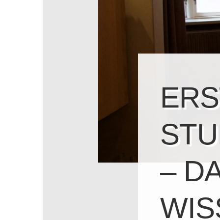
ERS
ST
– D
WIS