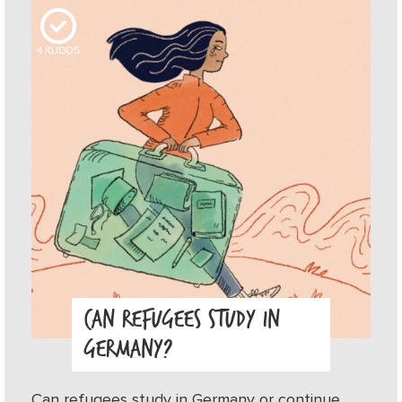
4
KUDOS
CAN REFUGEES STUDY IN
GERMANY?
Can refugees study in Germany or continue