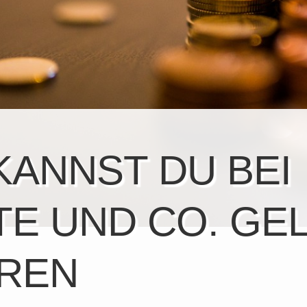
KANNST DU BEI
TE UND CO. GE
REN