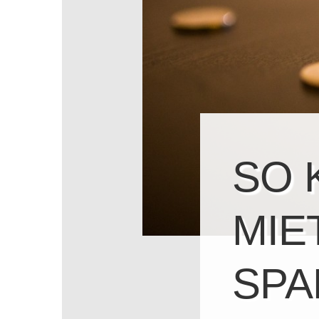
SO 
MIE
SPA