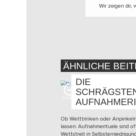
Wir zeigen dir,
ÄHNLICHE BEI
DIE
SCHRÄGSTE
24
KUDOS
AUFNAHMERI
Ob Wetttrinken oder Anpinkel
lassen: Aufnahmerituale sind of
Wettstreit in Selbsterniedrigung