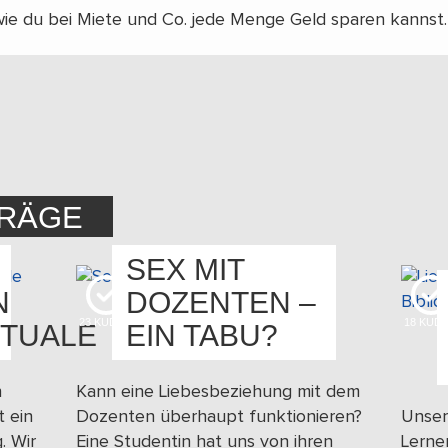
 wie du bei Miete und Co. jede Menge Geld sparen kannst.
TRÄGE
SEX MIT
N
DOZENTEN –
23
KUDOS
18
KUD
TUALE
EIN TABU?
n
Kann eine Liebesbeziehung mit dem
t ein
Dozenten überhaupt funktionieren?
Unser
. Wir
Eine Studentin hat uns von ihren
Lerne