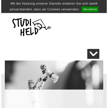
Mit der Nutzung unserer Dienste erklären Sie sich damit
einverstanden, dass wir Cookies verwenden.
Verstehe