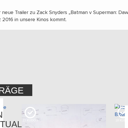
 neue Trailer zu Zack Snyders „Batman v Superman: Dawn
z 2016 in unsere Kinos kommt.
TRÄGE
N
23
KUDOS
18
KUD
TUALE