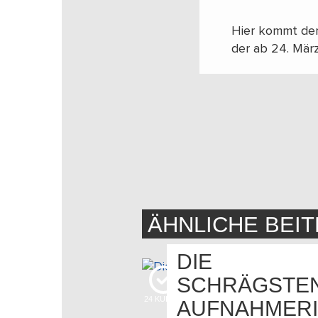
Hier kommt der
der ab 24. Mär
ÄHNLICHE BEI
DIE
SCHRÄGSTE
24
KUDOS
AUFNAHMERI