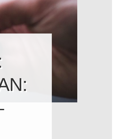
:
AN:
–