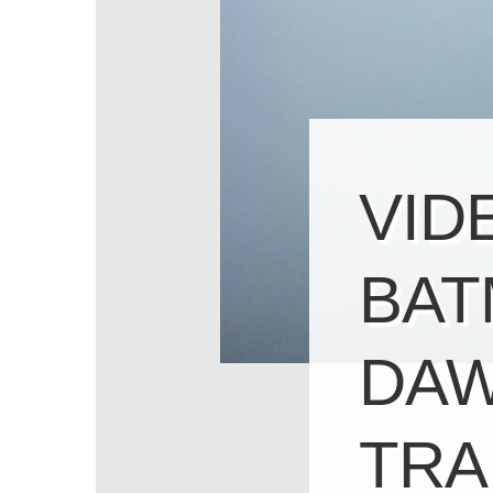
VID
BAT
DAW
TRA