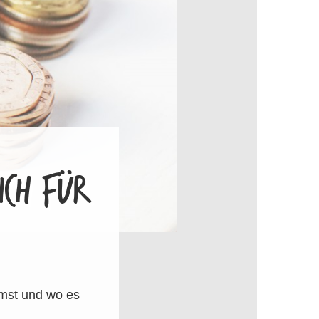
CH FÜR
mmst und wo es