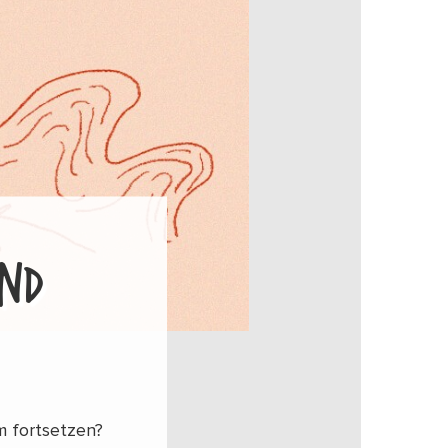
AND
m fortsetzen?