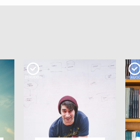
23
KUDOS
18
KUD