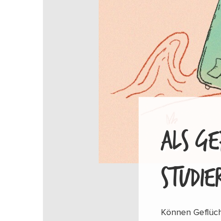
ALS GE
STUDIE
Können Geflücht