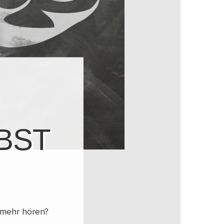
BST
 mehr hören?