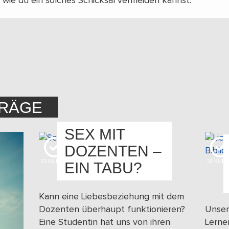
r, wie du ein solches Schicksal vermeiden kannst.
TRÄGE
SEX MIT
DOZENTEN –
23
KUDOS
18
KUD
EIN TABU?
Kann eine Liebesbeziehung mit dem
Dozenten überhaupt funktionieren?
Unser
Eine Studentin hat uns von ihren
Lerne