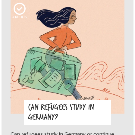
4
KUDOS
CAN REFUGEES STUDY IN
GERMANY?
Can refugees study in Germany or continue