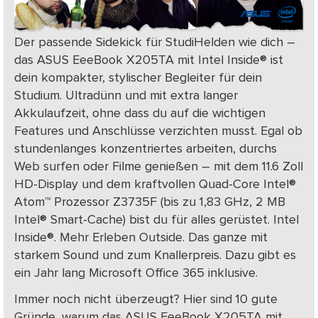
Der passende Sidekick für StudiHelden wie dich –
das ASUS EeeBook X205TA mit Intel Inside® ist
dein kompakter, stylischer Begleiter für dein
Studium. Ultradünn und mit extra langer
Akkulaufzeit, ohne dass du auf die wichtigen
Features und Anschlüsse verzichten musst. Egal ob
stundenlanges konzentriertes arbeiten, durchs
Web surfen oder Filme genießen – mit dem 11.6 Zoll
HD-Display und dem kraftvollen Quad-Core Intel®
Atom™ Prozessor Z3735F (bis zu 1,83 GHz, 2 MB
Intel® Smart-Cache) bist du für alles gerüstet. Intel
Inside®. Mehr Erleben Outside. Das ganze mit
starkem Sound und zum Knallerpreis. Dazu gibt es
ein Jahr lang Microsoft Office 365 inklusive.
Immer noch nicht überzeugt? Hier sind 10 gute
Gründe, warum das ASUS EeeBook X205TA mit