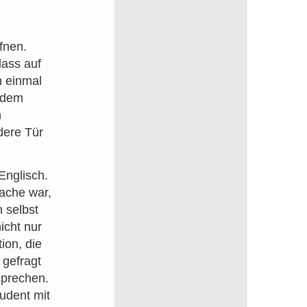
ffnen.
dass auf
h einmal
d dem
h
dere Tür
Englisch.
ache war,
h selbst
icht nur
ion, die
 gefragt
sprechen.
udent mit