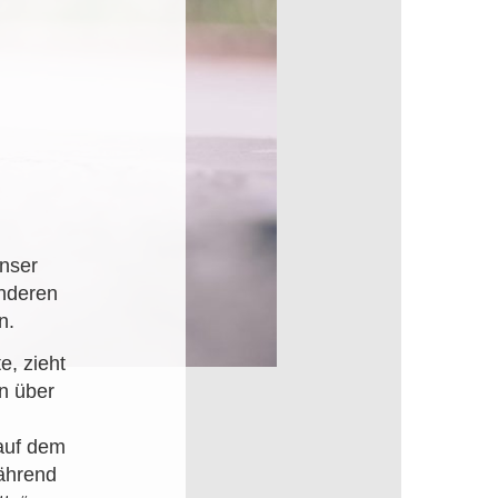
unser
anderen
n.
e, zieht
n über
 auf dem
Während