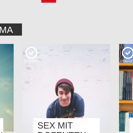
EMA
23
KUDOS
18
KUD
SEX MIT