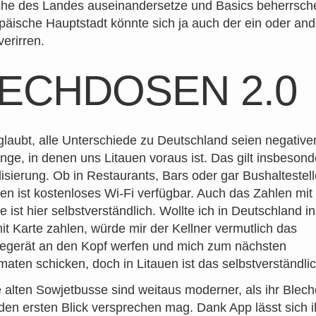
he des Landes auseinandersetze und Basics beherrsche
päische Hauptstadt könnte sich ja auch der ein oder an
verirren.
ECHDOSEN 2.0
laubt, alle Unterschiede zu Deutschland seien negativer A
inge, in denen uns Litauen voraus ist. Das gilt insbesond
alisierung. Ob in Restaurants, Bars oder gar Bushaltestel
ten ist kostenloses Wi-Fi verfügbar. Auch das Zahlen mi
e ist hier selbstverständlich. Wollte ich in Deutschland i
mit Karte zahlen, würde mir der Kellner vermutlich das
segerät an den Kopf werfen und mich zum nächsten
aten schicken, doch in Litauen ist das selbstverständlic
e alten Sowjetbusse sind weitaus moderner, als ihr Blec
den ersten Blick versprechen mag. Dank App lässt sich i