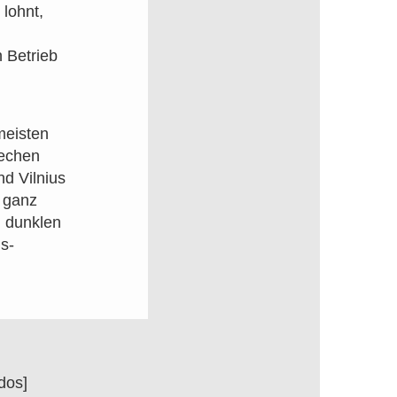
 lohnt,
 Betrieb
meisten
rechen
d Vilnius
h ganz
m dunklen
us-
dos]