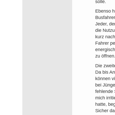
solle.
Ebenso ha
Busfahrer 
Jeder, de
die Nutzu
kurz nach
Fahrer pe
energisch
zu öffnen
Die zweit
Da bis An
können vi
bei Jünge
fehlende 
mich irri
hatte, be
Sicher da