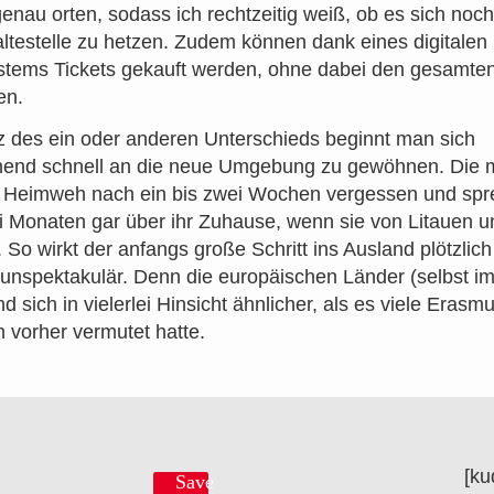
genau orten, sodass ich rechtzeitig weiß, ob es sich noch
ltestelle zu hetzen. Zudem können dank eines digitalen
tems Tickets gekauft werden, ohne dabei den gesamten
en.
z des ein oder anderen Unterschieds beginnt man sich
hend schnell an die neue Umgebung zu gewöhnen. Die 
r Heimweh nach ein bis zwei Wochen vergessen und sp
 Monaten gar über ihr Zuhause, wenn sie von Litauen un
 So wirkt der anfangs große Schritt ins Ausland plötzlic
 unspektakulär. Denn die europäischen Länder (selbst i
d sich in vielerlei Hinsicht ähnlicher, als es viele Erasm
 vorher vermutet hatte.
[ku
Save