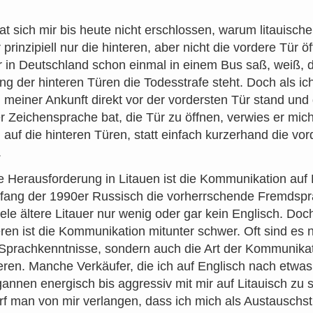
t sich mir bis heute nicht erschlossen, warum litauische
prinzipiell nur die hinteren, aber nicht die vordere Tür ö
r in Deutschland schon einmal in einem Bus saß, weiß, 
ng der hinteren Türen die Todesstrafe steht. Doch als ic
 meiner Ankunft direkt vor der vordersten Tür stand un
r Zeichensprache bat, die Tür zu öffnen, verwies er mic
 auf die hinteren Türen, statt einfach kurzerhand die vor
.
e Herausforderung in Litauen ist die Kommunikation auf 
fang der 1990er Russisch die vorherrschende Fremdspr
ele ältere Litauer nur wenig oder gar kein Englisch. Doc
ren ist die Kommunikation mitunter schwer. Oft sind es n
Sprachkenntnisse, sondern auch die Art der Kommunikat
tieren. Manche Verkäufer, die ich auf Englisch nach etwas
gannen energisch bis aggressiv mit mir auf Litauisch zu 
rf man von mir verlangen, dass ich mich als Austauschst