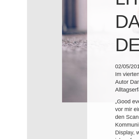
DA
DE
02/05/20
Im vierte
Autor Da
Alltagser
„Good eve
vor mir e
den Scann
Kommunika
Display, 