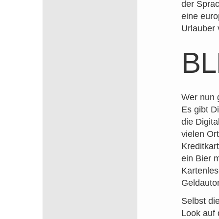
der Sprac
eine euro
Urlauber 
BL
Wer nun g
Es gibt D
die Digit
vielen Or
Kreditkart
ein Bier 
Kartenle
Geldautom
Selbst di
Look auf 